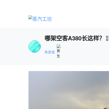
哪架空客A380长这样？
朱彦成