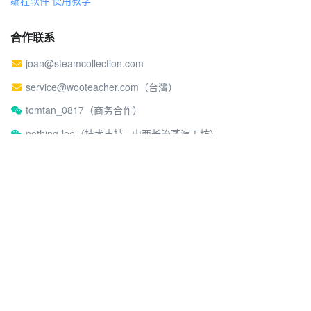
编程软件 使用教学
合作联系
joan@steamcollection.com
service@wooteacher.com（台灣）
tomtan_0817（商务合作）
nothing-lee（技术支持 · 山西长治蒸汽工坊）
关于蒸汽工坊
社区行为准则
©2026 蒸汽工坊
沪ICP备17026980号-2