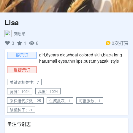
Lisa
刘思彤
3
1
8
0次打赏
girl,8years old,wheat colored skin,black long
提示词
hair,small eyes,thin lips,bust,miyazaki style
反提示词
关键词相关性：7
宽度：1024
高度：1024
采样迭代步数：25
生成批次：1
每批张数：1
随机种子：-1
备注与谢志