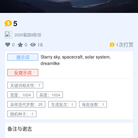
5
2025菊园8陈顼
0
0
18
1次打赏
Starry sky, spacecraft, solar system,
提示词
dreamlike
反提示词
关键词相关性：7
宽度：1024
高度：1024
采样迭代步数：25
生成批次：1
每批张数：1
随机种子：-1
备注与谢志