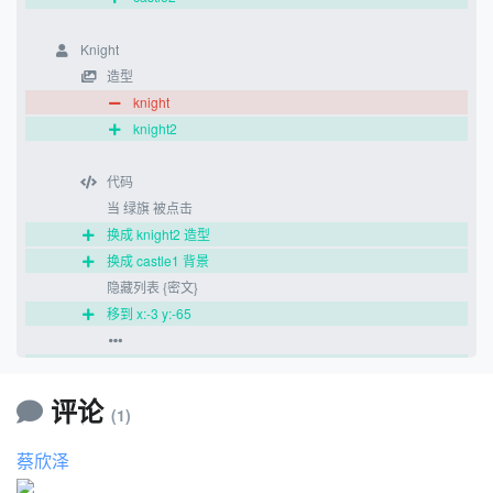
Knight
造型
knight
knight2
代码
当 绿旗 被点击
换成 knight2 造型
换成 castle1 背景
隐藏列表 {密文}
移到 x:-3 y:-65
等待 2 秒
广播 消息1
评论
(1)
当接收到 消息1
蔡欣泽
换成 castle2 背景