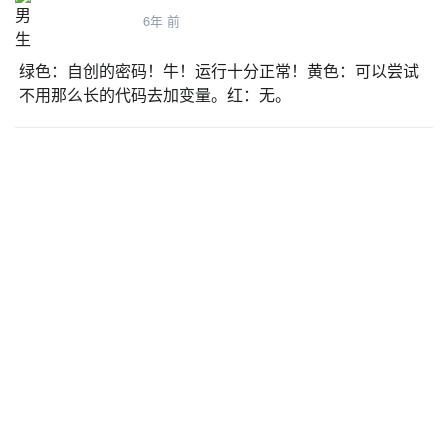
移到 x:-135 y:-56
羲羲
6年 前
在 1 秒内滑行到 x:-3 y:-65
绿色：自创的密码！牛！运行十分正常！黄色：可以尝试
Knight2
不用那么长的代码去加变量。红：无。
Wizard