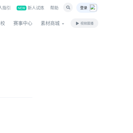
人指引
新人试炼
帮助
登录
NEW
名校
赛事中心
素材商城
视频展播