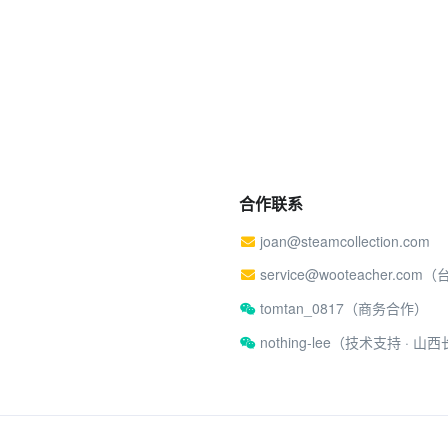
合作联系
joan@steamcollection.com
service@wooteacher.com
tomtan_0817（商务合作）
nothing-lee（技术支持 ·