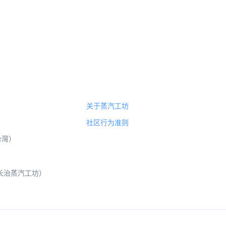
关于蒸汽工坊
社区行为准则
（台灣）
 山西长治蒸汽工坊）