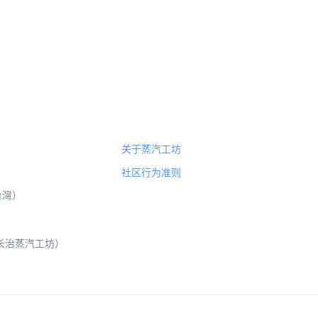
关于蒸汽工坊
社区行为准则
（台灣）
 山西长治蒸汽工坊）