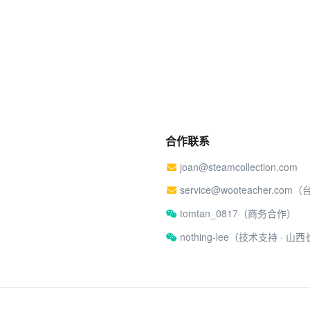
合作联系
joan@steamcollection.com
service@wooteacher.com
tomtan_0817（商务合作）
nothing-lee（技术支持 ·