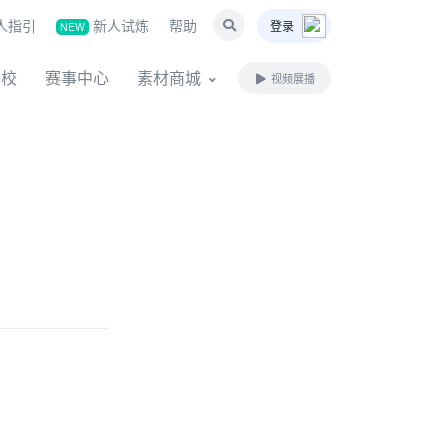
人指引
新人试炼
帮助
登录
NEW
名校
赛事中心
素材商城
视频展播