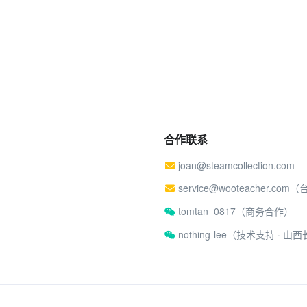
合作联系
joan@steamcollection.com
service@wooteacher.com
tomtan_0817（商务合作）
nothing-lee（技术支持 ·