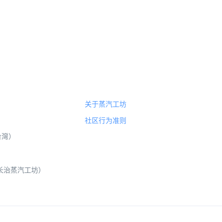
关于蒸汽工坊
社区行为准则
（台灣）
 山西长治蒸汽工坊）