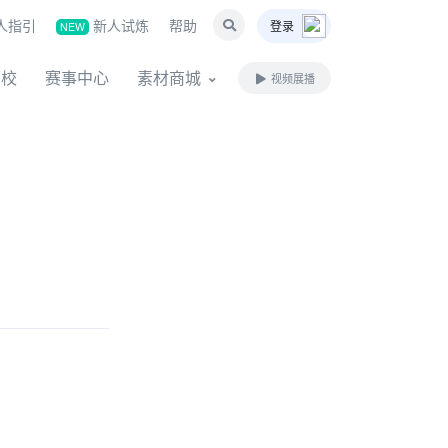
人指引
新人试炼
帮助
登录
NEW
名校
赛事中心
素材商城
视频展播