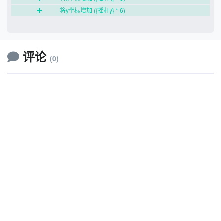
将y坐标增加 ({摇杆y} * 6)
评论
(0)