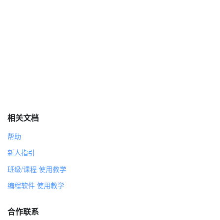
222
代码
当 绿旗 被点击
说 两个黄鹂鸣翠柳 2 秒
说 一行白鹭上青天 2 秒
说 窗含西岭千秋雪 2 秒
说 门泊东吴万里船 2 秒
移到 x:128 y:-163
相关文档
当接收到 5
帮助
说 窗含西岭千秋雪 3 秒
广播 6
新人指引
班级/课程 使用教学
当接收到 3
说 一行白鹭上青天 3 秒
编程软件 使用教学
广播 4
合作联系
当接收到 1