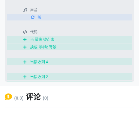
声音
啵
代码
当 绿旗 被点击
换成 翠柳2 背景
当接收到 4
当接收到 2
换成 青天 背景
评论
(0.3)
(0)
当接收到 6
换成 万里船2 背景
广播 7
杜甫1
造型