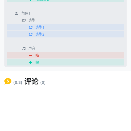
角色1
造型
造型1
造型2
声音
喵
啵
代码
评论
(0.3)
(0)
当 绿旗 被点击
换成 造型1 造型
移到 x:103 y:112
显示
重复执行
将x坐标增加 0
将y坐标增加 在 -3 和 -1 之间取随机数