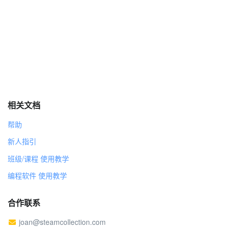
如果 碰到 Candle? 那么
换成 造型2 造型
将 {分数} 增加 10
等待 1 秒
隐藏
如果 (y坐标 < -190) 那么
将y坐标设为 190
Apple
相关文档
帮助
Bananas2
新人指引
Fortune Cookie
班级/课程 使用教学
Strawberry
编程软件 使用教学
Watermelon
合作联系
joan@steamcollection.com
Candle