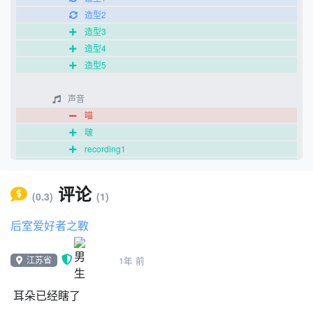
造型2
造型3
造型4
造型5
声音
喵
啵
recording1
荷包蛋 - 科目三 (DJ版)
recording2
评论
(0.3)
(1)
代码
后室爱好者之斁
当 绿旗 被点击
重复执行
江苏省
1年 前
播放声音 recording2 等待播完
耳朵已经瞎了
当 绿旗 被点击