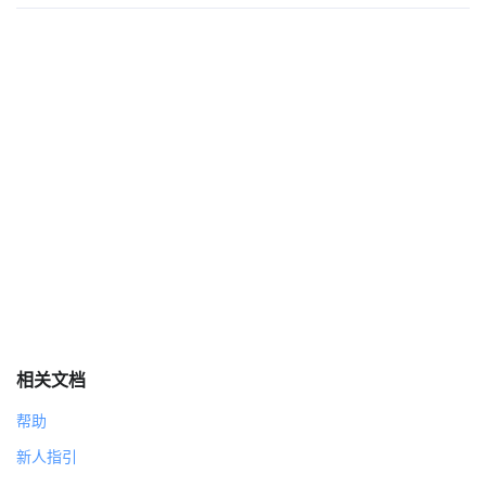
换成 造型1 造型
播放声音 recording1
说 我是二零二五年的机器人，我来给大家跳一段舞蹈。 7 秒
重复执行
下一个造型
等待 0.5 秒
相关文档
帮助
新人指引