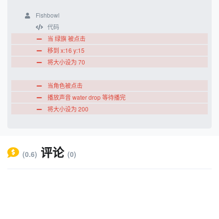
Fishbowl
代码
当 绿旗 被点击
移到 x:16 y:15
将大小设为 70
当角色被点击
播放声音 water drop 等待播完
将大小设为 200
Clouds
代码
评论
(0.6)
(0)
当 绿旗 被点击
换成 Room 2 背景
显示
当角色被点击