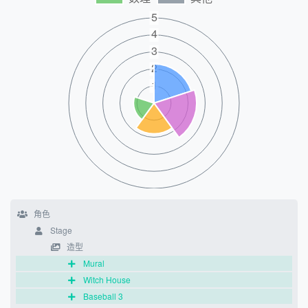
角色
Stage
造型
Mural
Witch House
Baseball 3