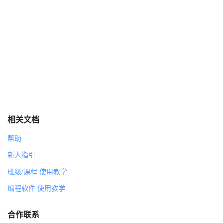
播放声音 Pop 等待播完
将大小设为 200
重复执行 360 次
将大小增加 0.5
移动 10 步
右转 1 度
面向 90 方向
当角色被点击
重复执行
相关文档
碰到边缘就反弹
帮助
Potion
新人指引
代码
班级/课程 使用教学
当 绿旗 被点击
编程软件 使用教学
显示
合作联系
当角色被点击