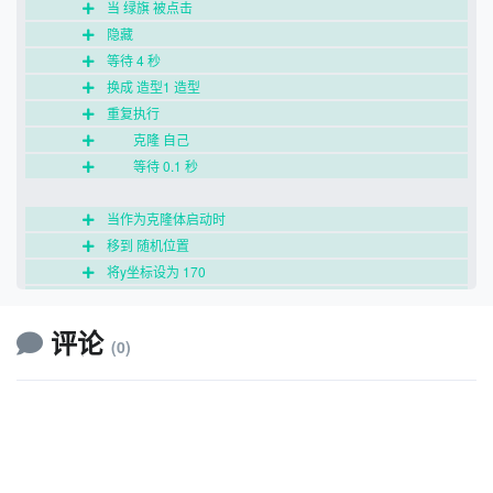
当 绿旗 被点击
隐藏
等待 4 秒
换成 造型1 造型
重复执行
克隆 自己
等待 0.1 秒
当作为克隆体启动时
移到 随机位置
将y坐标设为 170
显示
将 虚像 特效设定为 0
评论
(0)
重复执行
将y坐标增加 -5
如果 碰到 Grasshopper? 那么
换成 造型2 造型
重复执行 20 次
将 虚像 特效增加 5