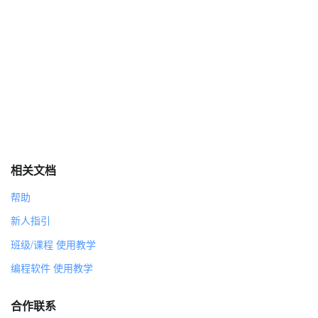
删除此克隆体
乌云
造型
造型1
代码
当 绿旗 被点击
面向 90 方向
隐藏
相关文档
重复执行
帮助
克隆 自己
等待 0.1 秒
新人指引
班级/课程 使用教学
当作为克隆体启动时
显示
编程软件 使用教学
将旋转方式设为 不可旋转
移到 x:在 -180 和 180 之间取随机数 y:170
合作联系
等待 4 秒