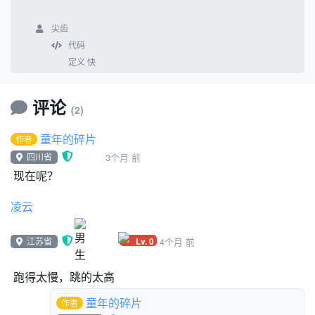
尖齿
代码
定义 快
如果 ({关卡} = 8) 那么
评论
(2)
将大小设为 40
童年的碎片
作者
四川省
3个月 前
现在呢？
凌云
Lv. 0
江苏省
4个月 前
跑得太慢，跳的太高
童年的碎片
作者