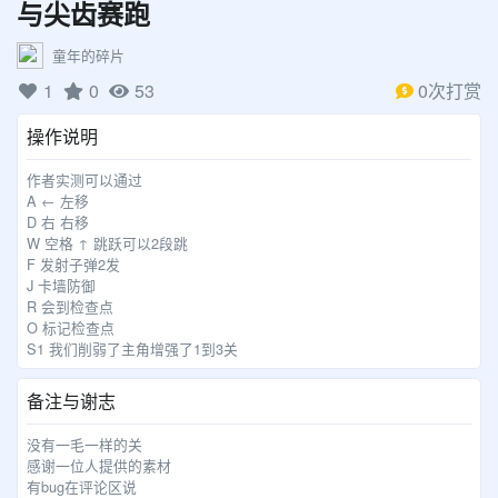
与尖齿赛跑
童年的碎片
1
0
53
0次打赏
操作说明
作者实测可以通过
A ← 左移
D 右 右移
W 空格 ↑ 跳跃可以2段跳
F 发射子弹2发
J 卡墙防御
R 会到检查点
O 标记检查点
S1 我们削弱了主角增强了1到3关
备注与谢志
没有一毛一样的关
感谢一位人提供的素材
有bug在评论区说