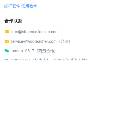
编程软件 使用教学
合作联系
joan@steamcollection.com
service@wooteacher.com（台灣）
tomtan_0817（商务合作）
nothing-lee（技术支持 · 山西长治蒸汽工坊）
关于蒸汽工坊
社区行为准则
©2026 蒸汽工坊
沪ICP备17026980号-2