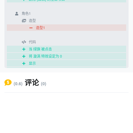
角色1
造型
造型1
代码
当 绿旗 被点击
将 漩涡 特效设定为 0
显示
移到 x:-184 y:-115
说 点击物品吧 2 秒
评论
(0.6)
(0)
当角色被点击
将 小猫 加入 {口袋}
将 漩涡 特效增加 25
等待 0.1 秒
将 漩涡 特效增加 25
等待 0.1 秒