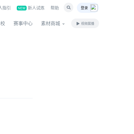
人指引
新人试炼
帮助
登录
NEW
名校
赛事中心
素材商城
视频展播