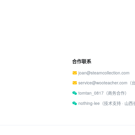
合作联系
joan@steamcollection.com
service@wooteacher.com
tomtan_0817（商务合作）
nothing-lee（技术支持 ·