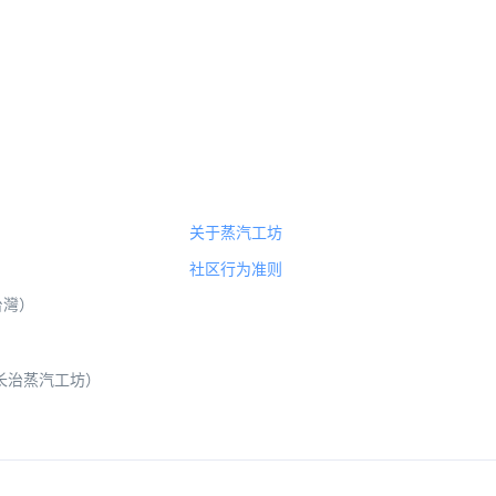
关于蒸汽工坊
社区行为准则
（台灣）
 山西长治蒸汽工坊）