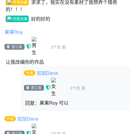
求求了，我实在没有素材了我想弄个猎奇
申请改编
Spring
的！！！
stage data
好的好的
看板
同意改编
果果Roy
角色
Stage
浙江省
2个月 前
造型
背景1
让我改编你的作品
加加Dana
作者
声音
啵
浙江省
2个月 前
角色1
回复：果果Roy 可以
主体
加加Dana
作者
浙江省
2个月 前