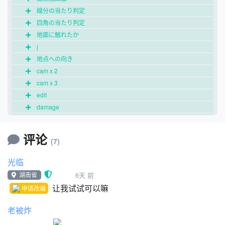
線分の当たり判定
四角の当たり判定
地面に触れたか
j
地点への向き
cam x 2
cam x 3
edit
damage
damage2
初期x
评论
(7)
初期y
goal
光临
goal x
湖南省
6天 前
足音1
让我试试可以嘛
申请改编
足音3
足音2
老被炸
足音4