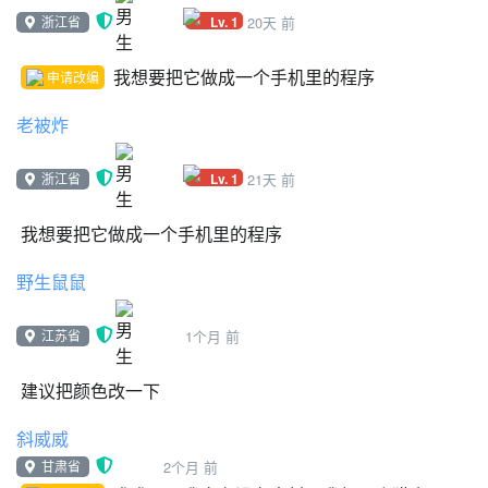
変数
Lv. 1
浙江省
20天 前
mouse
s
我想要把它做成一个手机里的程序
申请改编
cam x 4
stage
老被炸
mobile
飛
Lv. 1
浙江省
21天 前
size
x/y
我想要把它做成一个手机里的程序
s2
野生鼠鼠
列表
stage
江苏省
1个月 前
stage 当たり判定
触れた
建议把颜色改一下
押されたキー
Clone
斜威威
edit
甘肃省
2个月 前
チェックポイント