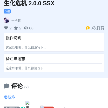
生化危机 2.0.0 SSX
传送Nano……
给Gobo充气 …
改编
准备表情……
于子越
2
2
68
0次打赏
操作说明
这家伙很懒，什么都没写下...
备注与谢志
这家伙很懒，什么都没写下...
评论
(2)
老被炸