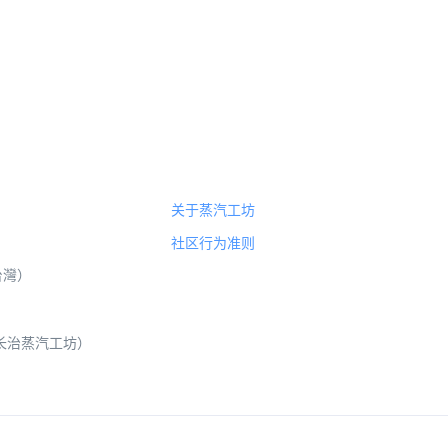
关于蒸汽工坊
社区行为准则
（台灣）
 山西长治蒸汽工坊）