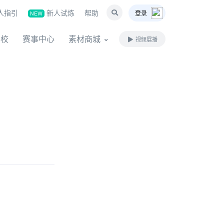
人指引
新人试炼
帮助
登录
NEW
名校
赛事中心
素材商城
视频展播