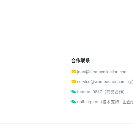
合作联系
joan@steamcollection.com
service@wooteacher.com
tomtan_0817（商务合作）
nothing-lee（技术支持 ·