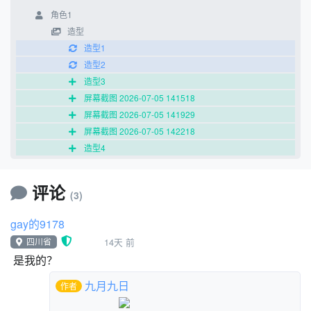
角色1
造型
造型1
造型2
造型3
屏幕截图 2026-07-05 141518
屏幕截图 2026-07-05 141929
屏幕截图 2026-07-05 142218
造型4
声音
评论
(3)
喵
gay的9178
代码
四川省
14天 前
当 绿旗 被点击
是我的？
换成 造型1 造型
移到 x:0 y:0
九月九日
作者
重复执行 6 次