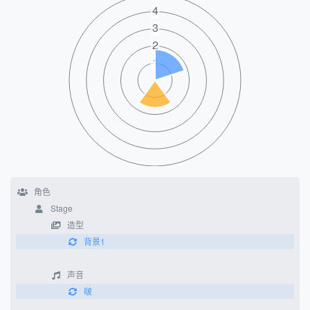
角色
Stage
造型
背景1
声音
啵