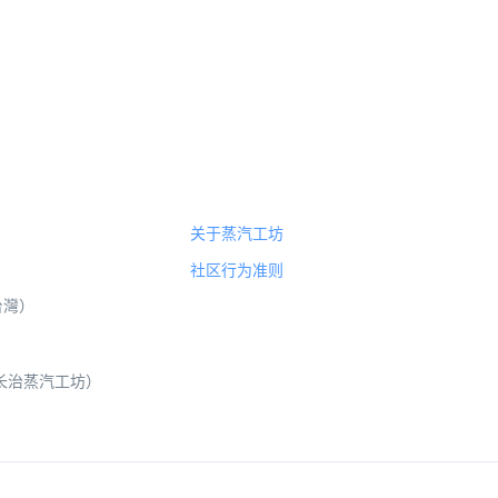
关于蒸汽工坊
社区行为准则
（台灣）
 山西长治蒸汽工坊）