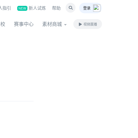
人指引
新人试炼
帮助
登录
NEW
名校
赛事中心
素材商城
视频展播