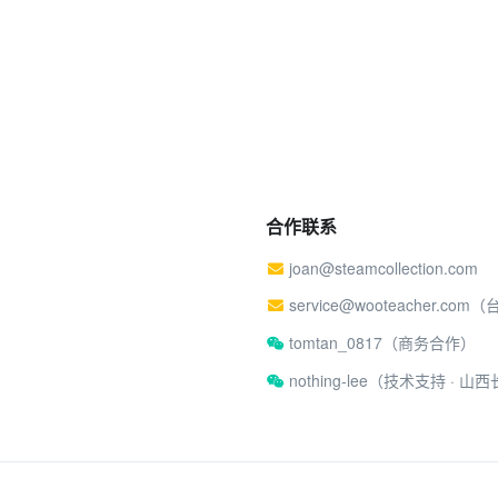
合作联系
joan@steamcollection.com
service@wooteacher.com
tomtan_0817（商务合作）
nothing-lee（技术支持 ·