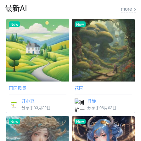
pokemon
滑梓越
分享于06月14日
最新AI
more >
New
New
田园风景
花园
开心豆
肖静一