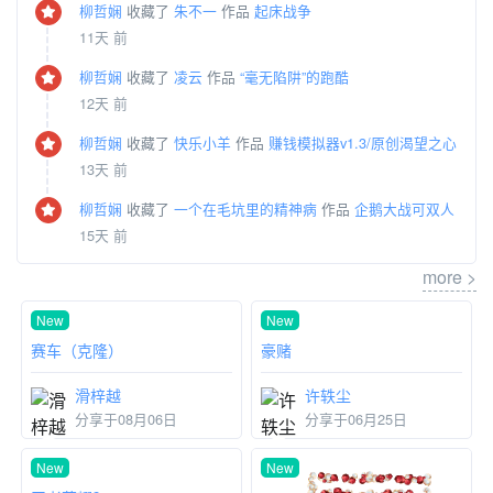
柳哲娴
收藏了
朱不一
作品
起床战争
11天 前
柳哲娴
收藏了
凌云
作品
“毫无陷阱”的跑酷
12天 前
柳哲娴
收藏了
快乐小羊
作品
赚钱模拟器v1.3/原创渴望之心
13天 前
柳哲娴
收藏了
一个在毛坑里的精神病
作品
企鹅大战可双人
15天 前
more >
New
New
赛车️（克隆）
豪赌
滑梓越
许轶尘
分享于08月06日
分享于06月25日
New
New