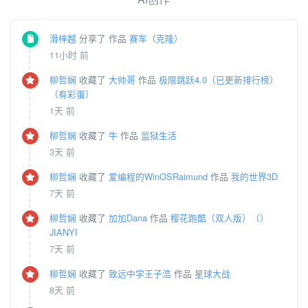
滑梓越
分享了 作品
赛车️（克隆）
11小时 前
柳哲娴
收藏了
大帅哥
作品
极限跳跃4.0（已更新排行榜）
（有彩蛋）
1天 前
柳哲娴
收藏了
牛
作品
监狱生活
3天 前
柳哲娴
收藏了
爱编程的WinOSRaimund
作品
我的世界3D
7天 前
柳哲娴
收藏了
加加Dana
作品
樱花跑酷（双人版）（）
JIANYI
7天 前
柳哲娴
收藏了
致远中学王子浩
作品
星球大战
8天 前