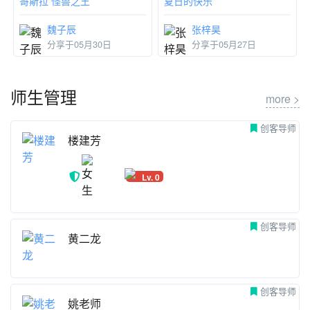
哥斯拉 怪兽之王
夏日的快乐
魏子辰
张梓昊
分享于05月30日
分享于05月27日
师生管理
more >
创客导师
楼建芳
Lv. 0