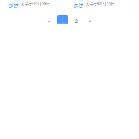
分享于10月09日
分享于09月25日
上一页
下一页
«
1
2
»
相关文档
帮助
新人指引
班级/课程 使用教学
编程软件 使用教学
合作联系
joan@steamcollection.com
service@wooteacher.com（台灣）