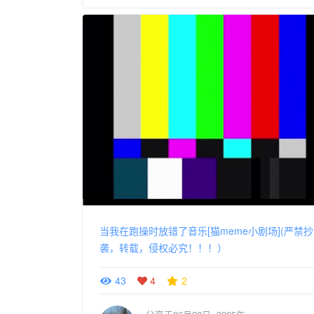
当我在跑操时放错了音乐[猫meme小剧场](严禁抄
袭，转载，侵权必究！！！）
43
4
2