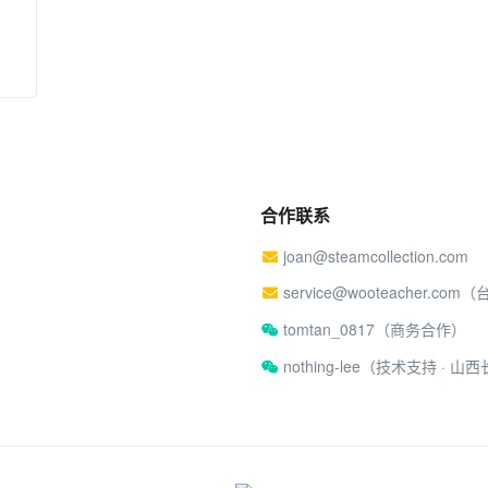
合作联系
joan@steamcollection.com
service@wooteacher.com
tomtan_0817（商务合作）
nothing-lee（技术支持 ·