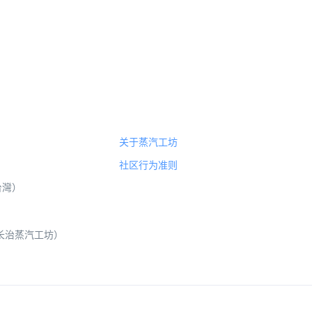
关于蒸汽工坊
社区行为准则
（台灣）
 山西长治蒸汽工坊）