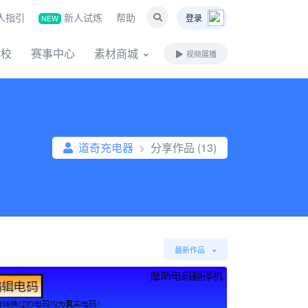
人指引
新人试炼
帮助
登录
NEW
名校
赛事中心
素材商城
视频展播
道奇充电器
分享作品 (13)
最新作品