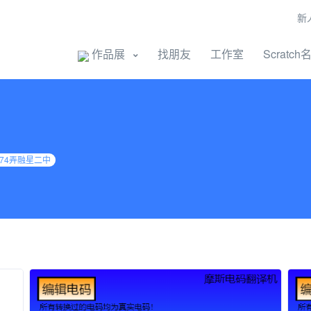
新
开始创作
作品展
找朋友
工作室
Scratch
74弄融星二中