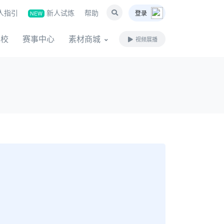
人指引
新人试炼
帮助
登录
NEW
名校
赛事中心
素材商城
视频展播