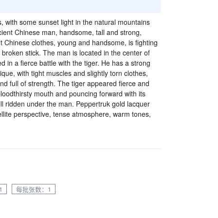
s, with some sunset light in the natural mountains
cient Chinese man, handsome, tall and strong,
t Chinese clothes, young and handsome, is fighting
 a broken stick. The man is located in the center of
d in a fierce battle with the tiger. He has a strong
ue, with tight muscles and slightly torn clothes,
d full of strength. The tiger appeared fierce and
bloodthirsty mouth and pouncing forward with its
till ridden under the man. Peppertruk gold lacquer
tellite perspective, tense atmosphere, warm tones,
1
每批张数：1