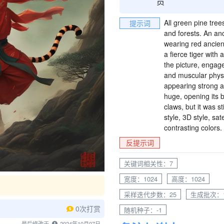
All green pine tree
提示词
and forests. An an
wearing red ancien
a fierce tiger with
the picture, engage
and muscular physiq
appearing strong an
huge, opening its 
claws, but it was s
style, 3D style, sa
contrasting colors.
反提示词
关键词相关性：7
宽度：1024
高度：1024
采样迭代步数：25
生成批次：
0次打赏
随机种子：-1
最后修改于
2024年10月07日