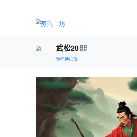
武松20
饿吗特拉斯