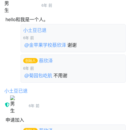
羲羲
6年 前
hello和我是一个人。
小土豆已退
6年 前
@金苹果学校蔡欣泽
谢谢
蔡欣泽
创始人
6年 前
@菊园包屹航
不用谢
小土豆已退
6年 前
申请加入