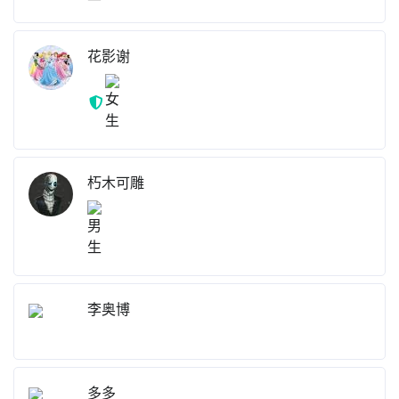
花影谢
朽木可雕
李奥博
多多