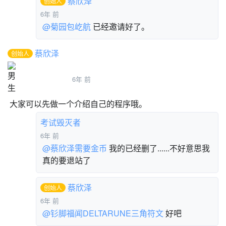
蔡欣泽
创始人
6年 前
@菊园包屹航
已经邀请好了。
蔡欣泽
创始人
羲羲
6年 前
大家可以先做一个介绍自己的程序哦。
考试毁灭者
6年 前
@蔡欣泽需要金币
我的已经删了......不好意思我
真的要退站了
蔡欣泽
创始人
6年 前
@钐脚福闻DELTARUNE三角符文
好吧