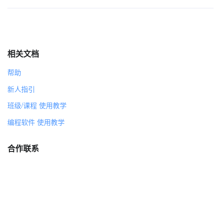
相关文档
帮助
新人指引
班级/课程 使用教学
编程软件 使用教学
合作联系
joan@steamcollection.com
service@wooteacher.com（台灣）
tomtan_0817（商务合作）
nothing-lee（技术支持 · 山西长治蒸汽工坊）