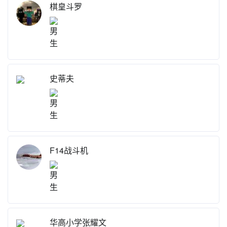
棋皇斗罗
史蒂夫
F14战斗机
华高小学张耀文