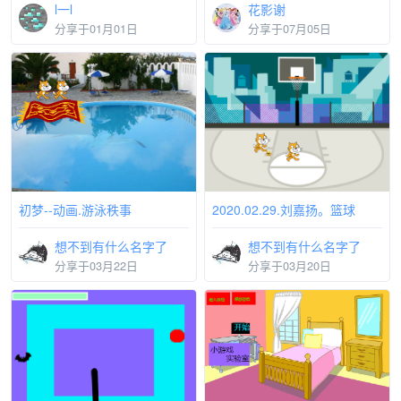
l一l
花影谢
分享于01月01日
分享于07月05日
初梦--动画.游泳秩事
2020.02.29.刘嘉扬。篮球
想不到有什么名字了
想不到有什么名字了
分享于03月22日
分享于03月20日