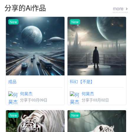
分享的Ai作品
more
New
New
成品
科幻【不是】
何昊杰
何昊杰
分享于03月09日
分享于03月02日
New
New