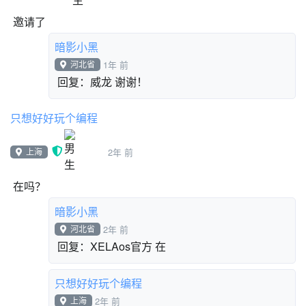
回复：战签 对
凌云
Lv. 0
江苏省
1年 前
邀请了
暗影小黑
河北省
1年 前
回复：威龙 谢谢！
只想好好玩个编程
上海
2年 前
在吗？
暗影小黑