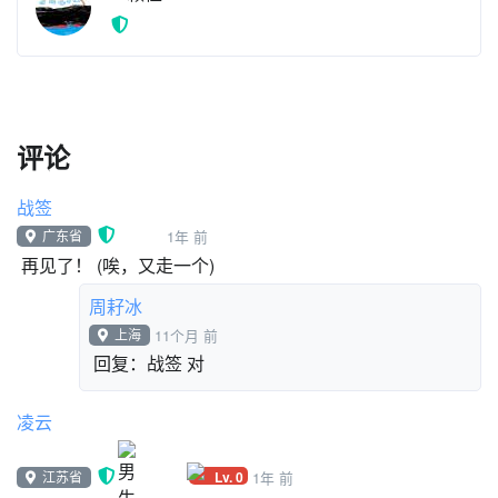
雨智波研射
一颗橙
评论
战签
广东省
1年 前
再见了！ (唉，又走一个)
周耔冰
上海
11个月 前