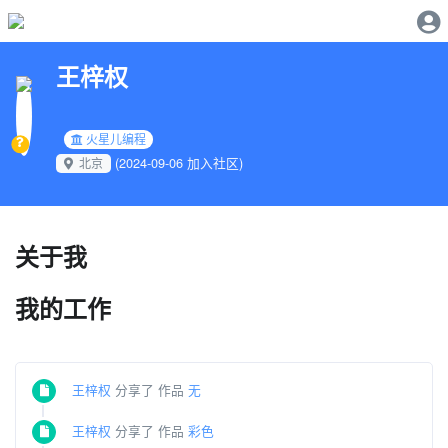
王梓权
火星儿编程
(2024-09-06 加入社区)
北京
关于我
我的工作
王梓权
分享了 作品
无
王梓权
分享了 作品
彩色