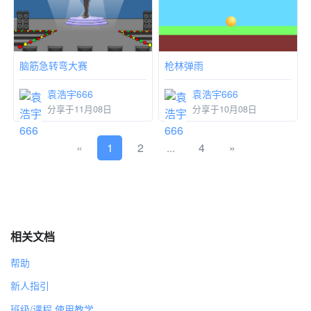
脑筋急转弯大赛
枪林弹雨
袁浩宇666
袁浩宇666
分享于11月08日
分享于10月08日
上一页
下一页
«
1
2
...
4
»
相关文档
帮助
新人指引
班级/课程 使用教学