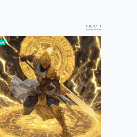
more
ew