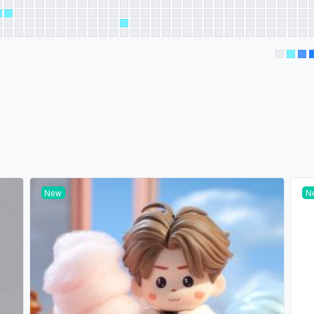
New
N