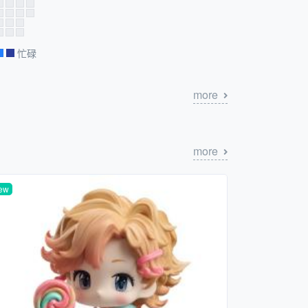
忙碌
more
more
ew