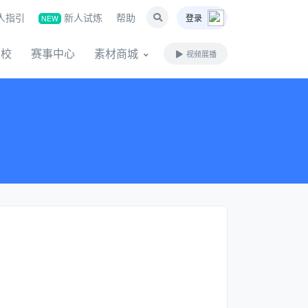
人指引
新人试炼
帮助
登录
NEW
名校
赛事中心
素材商城
视频展播