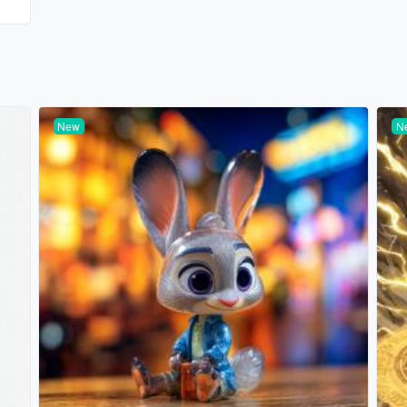
New
N