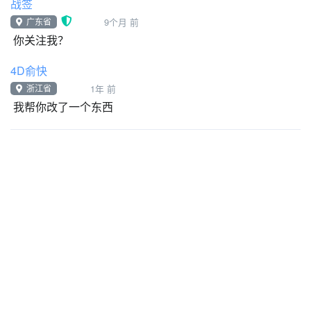
战签
广东省
9个月 前
你关注我？
4D俞快
浙江省
1年 前
我帮你改了一个东西