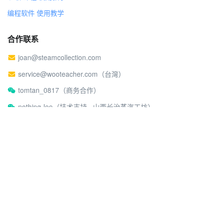
编程软件 使用教学
合作联系
joan@steamcollection.com
service@wooteacher.com（台灣）
tomtan_0817（商务合作）
nothing-lee（技术支持 · 山西长治蒸汽工坊）
关于蒸汽工坊
社区行为准则
©2026 蒸汽工坊
沪ICP备17026980号-2