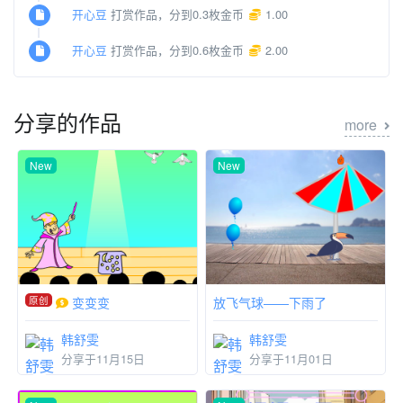
开心豆
打赏作品，分到0.3枚金币
1.00
开心豆
打赏作品，分到0.6枚金币
2.00
分享的作品
more
New
New
原创
变变变
放飞气球——下雨了
韩舒雯
韩舒雯
分享于11月15日
分享于11月01日