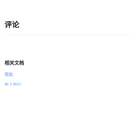
评论
相关文档
帮助
新人指引
班级/课程 使用教学
编程软件 使用教学
合作联系
joan@steamcollection.com