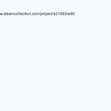
ollection.com/project/421683/edit/