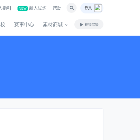
人指引
新人试炼
帮助
登录
NEW
名校
赛事中心
素材商城
视频展播