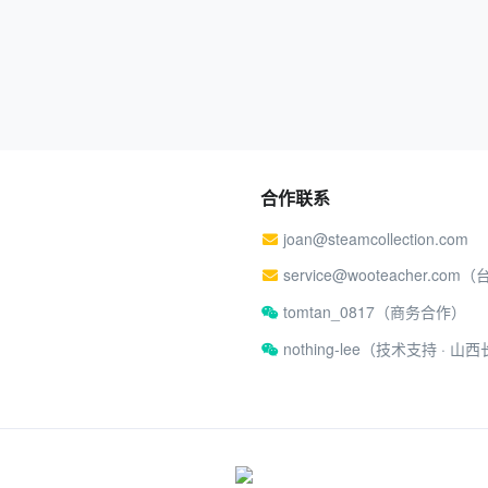
合作联系
joan@steamcollection.com
service@wooteacher.com
tomtan_0817（商务合作）
nothing-lee（技术支持 ·