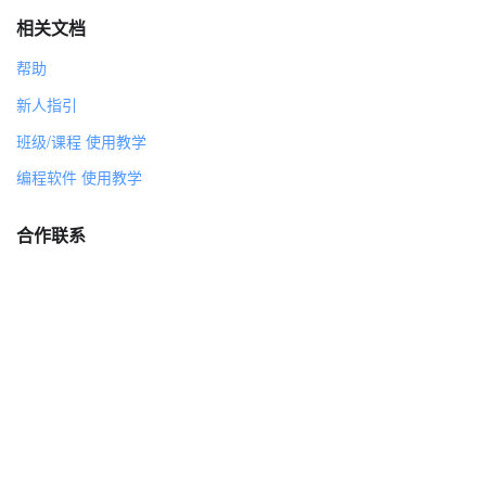
相关文档
帮助
新人指引
班级/课程 使用教学
编程软件 使用教学
合作联系
joan@steamcollection.com
service@wooteacher.com（台灣）
tomtan_0817（商务合作）
nothing-lee（技术支持 · 山西长治蒸汽工坊）
关于蒸汽工坊
社区行为准则