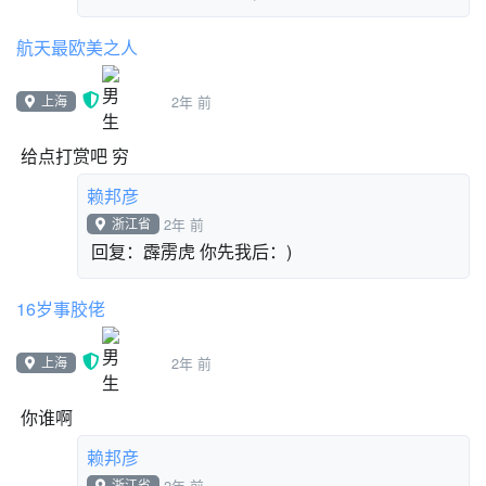
航天最欧美之人
上海
2年 前
给点打赏吧 穷
赖邦彦
浙江省
2年 前
回复：霹雳虎 你先我后：)
16岁事胶佬
上海
2年 前
你谁啊
赖邦彦
浙江省
2年 前