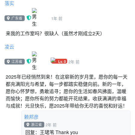
落实
广东省
1年 前
来我的工作室吗？很缺人（虽然才刚成立2天）
凌云
Lv. 0
江苏省
2年 前
2025年已经悄然到来！在这崭新的岁月里，愿你的每一天
都充满阳光与希望，每一步都踏实稳健向前。新的一年，
愿你心怀梦想，勇敢追寻；愿你的生活如春风拂面，温暖
而愉快；愿你所有的努力都能开花结果，收获满满的幸福
与成就！元旦快乐，愿2025年带给你无尽的喜悦和好运！
赖邦彦
浙江省
2年 前
回复：王珺苇 Thank you