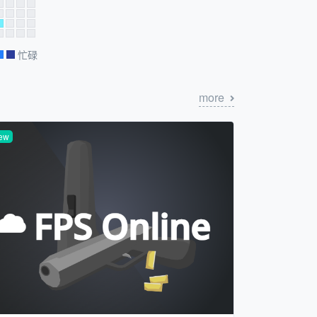
忙碌
more
ew