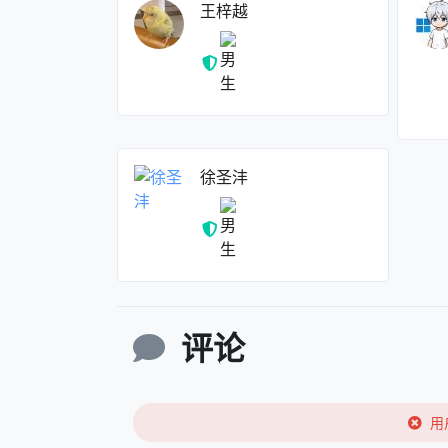
王梓越
徐圣沣
评论
用