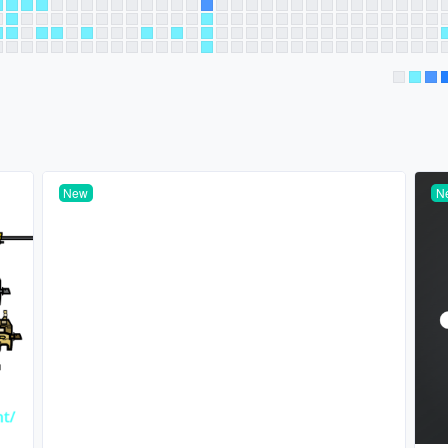
New
N