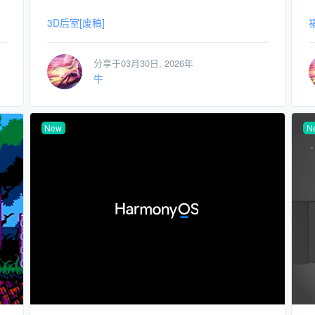
3D后室[废稿]
分享于03月30日, 2026年
牛
New
N