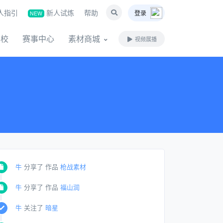
人指引
新人试炼
帮助
登录
NEW
名校
赛事中心
素材商城
视频展播
牛
分享了 作品
枪战素材
牛
分享了 作品
福山润
牛
关注了
暗星