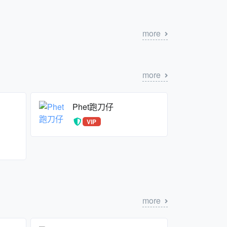
more
more
Phet跑刀仔
VIP
more