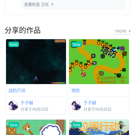
恶魔轮盘 汉化
分享的作品
more
New
New
战机行动
塔防
于子越
于子越
分享于06月23日
分享于06月22日
New
New