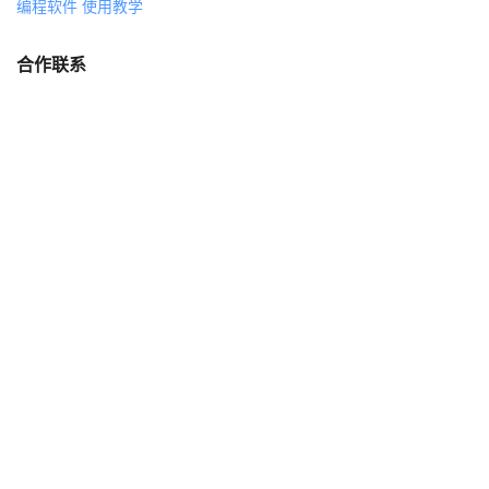
编程软件 使用教学
合作联系
joan@steamcollection.com
service@wooteacher.com（台灣）
tomtan_0817（商务合作）
nothing-lee（技术支持 · 山西长治蒸汽工坊）
关于蒸汽工坊
社区行为准则
©2026 蒸汽工坊
沪ICP备17026980号-2