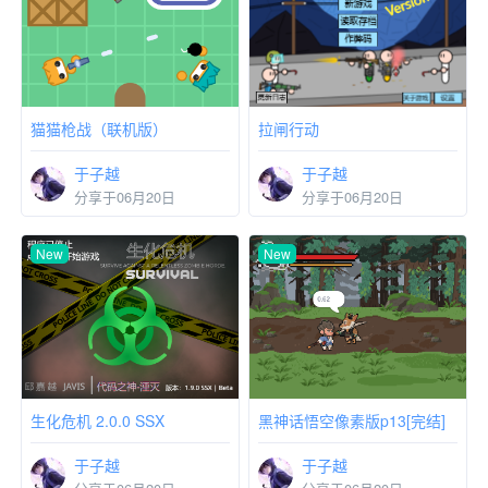
猫猫枪战（联机版）
拉闸行动
于子越
于子越
分享于06月20日
分享于06月20日
New
New
生化危机 2.0.0 SSX
黑神话悟空像素版p13[完结]
于子越
于子越